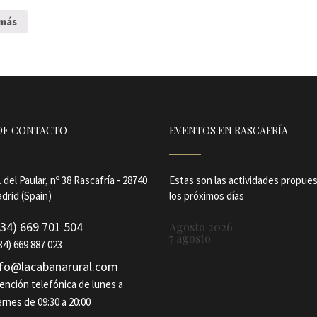
 más
DE CONTACTO
EVENTOS EN RASCAFRÍA
. del Paular, nº 38 Rascafría - 28740
Estas son las actividades propue
drid (Spain)
los próximos días
+34) 669 701 504
Agosto 2026
7 agosto
34) 669 887 023
nfo@lacabanarural.com
ención telefónica de lunes a
ernes de 09:30 a 20:00