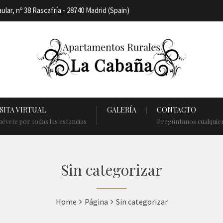
aular, nº 38 Rascafría - 28740 Madrid (Spain)
SITA VIRTUAL
GALERÍA
CONTACTO
évete por todas las estancias
Pregúntanos cualquie
Sin categorizar
Home
Página
Sin categorizar