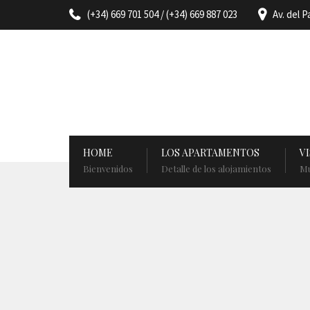
(+34) 669 701 504 / (+34) 669 887 023
Av. del P
HOME
LOS APARTAMENTOS
VI
Bienvenidos
Detalle de los alojamientos
Mu